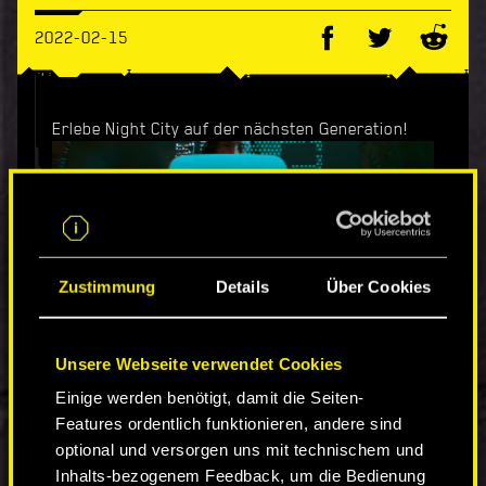
2022-02-15
Erlebe Night City auf der nächsten Generation!
Eine kostenlose Testversion von Cyberpunk 2077
Zustimmung
Details
Über Cookies
für Next-Gen-Konsolen ermöglicht es euch, das
Spiel fünf Stunden auf PlayStation 5 und Xbox
Series X|S auszuprobieren. Diese Testversion ist
Unsere Webseite verwendet Cookies
bis zum 15. März 2022 verfügbar. Bitte beachtet,
dass dafür auf PlayStation ein PlayStation Plus-
Einige werden benötigt, damit die Seiten-
Abonnement nötig ist.
Features ordentlich funktionieren, andere sind
optional und versorgen uns mit technischem und
Erfahrt mehr auf
unserer dedizierten Next-Gen-
Inhalts-bezogenem Feedback, um die Bedienung