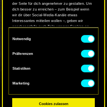
Website
.
der Seite für dich angenehmer zu gestalten. Um
dich besser zu erreichen – zum Beispiel wenn
wir dir über Social-Media-Kanäle etwas
KOMMENTARE_0
Interessantes mitteilen wollen –, geben wir
gegebenenfalls auch Teile unserer Cookies an
unsere Partner weiter. Jeder dieser optionalen
Einwilligungsauswahl
ZUR DISKUSSION
Cookies erfordert allerdings deine Zustimmung.
Notwendig
Alle Details zu unserer Nutzung von Cookies
Präferenzen
findest du unten im Menü „Einstellungen“, wo du,
falls gewünscht, auch alle Einstellungen rund um
das Thema Cookies ändern kannst.
Statistiken
Marketing
FINDE UNS AUF
Cookies zulassen