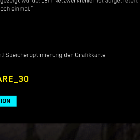
gezeigt wurde: „Ein Netzwerkfehler ist aufgetreten.
noch einmal.“
on] Speicheroptimierung der Grafikkarte
ARE_30
SION