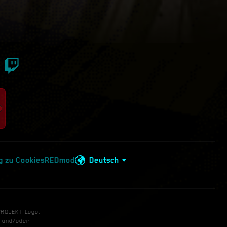
g zu Cookies
REDmod
Deutsch
 PROJEKT-Logo,
n und/oder