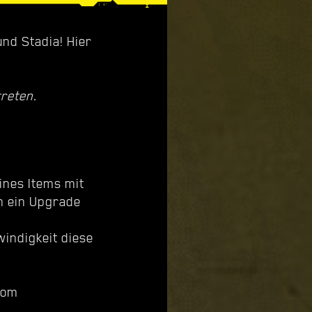
und Stadia! Hier
treten.
ines Items mit
n ein Upgrade
windigkeit diese
vom