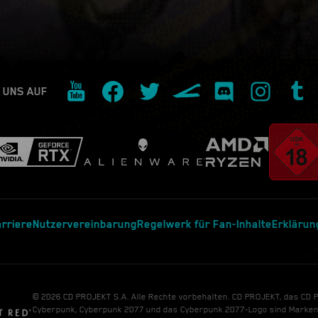
 UNS AUF
rriere
Nutzervereinbarung
Regelwerk für Fan-Inhalte
Erklärun
© 2026 CD PROJEKT S.A. Alle Rechte vorbehalten. CD PROJEKT, das CD
Cyberpunk, Cyberpunk 2077 und das Cyberpunk 2077-Logo sind Marke