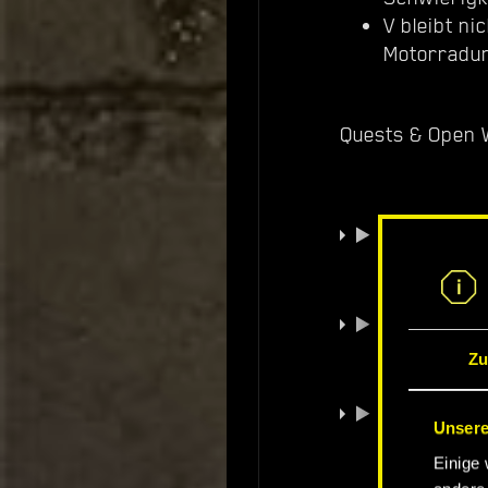
V bleibt ni
Motorradunf
Quests & Open 
Disasterpi
These Boot
Zu
Beat on the
Unsere
Einige 