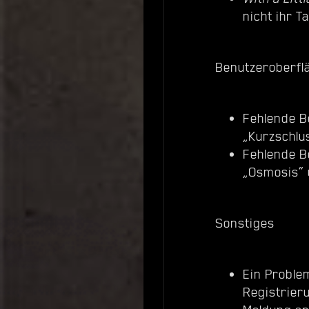
nicht ihr T
Benutzeroberfl
Fehlende B
„Kurzschlu
Fehlende B
„Osmosis“ 
Sonstiges
Ein Proble
Registrier