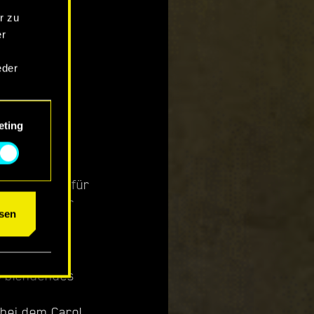
r zu
er
eder
eting
um das
icht nass
rafiksystem für
detaillierter
sen
üheren
s blendendes
bei dem Carol