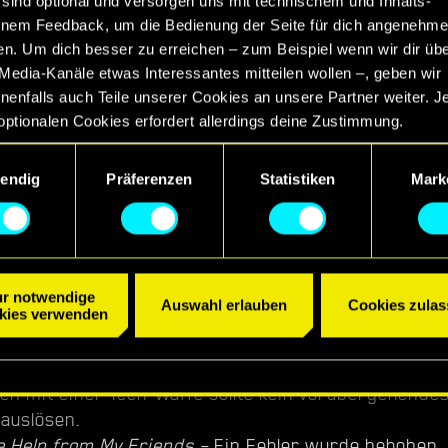
sind optional und versorgen uns mit technischem und Inhalts-
le Help from My Friends
nem Feedback, um die Bedienung der Seite für dich angenehme
en. Um dich besser zu erreichen – zum Beispiel wenn wir dir üb
Media-Kanäle etwas Interessantes mitteilen wollen –, geben wir
in/Der Nomade
enfalls auch Teile unserer Cookies an unsere Partner weiter. J
optionalen Cookies erfordert allerdings deine Zustimmung.
ngsauswahl
etails zu unserer Nutzung von Cookies findest du unten im Menü
endig
Präferenzen
Statistiken
Mark
llungen“, wo du, falls gewünscht, auch alle Einstellungen rund 
Cookies ändern kannst.
 wurde behoben, bei dem Straßen nach Regenfällen n
Dies war das Ergebnis von laufenden Arbeiten am G
lächen. In 1.31 sollten nasse Oberflächen jetzt noch 
r notwendige
Auswahl erlauben
Cookies zulas
ls das vor Auftreten des Fehlers der Fall war.
kies verwenden
oder Augenbrauen wurden entfernt, wenn sie in fr
onen auf „aus“ gestellt worden waren.
en mit einer Tech-Waffe sollte kein vorübergehende
 auslösen.
le Help from My Friends –
Ein Fehler wurde behoben, 