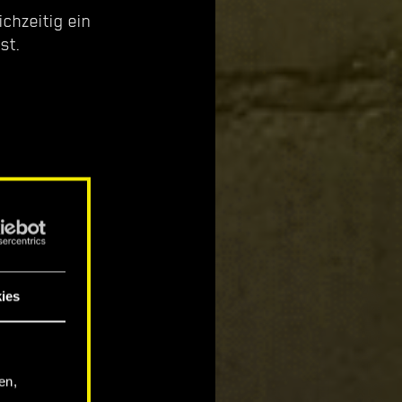
chzeitig ein
st.
ies
en,