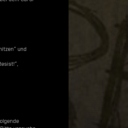
hitzen“ und
esist!“,
folgende