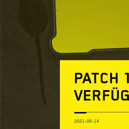
PATCH 1
VERFÜG
2021-09-14