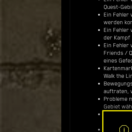
Quest-Gebi
Ein Fehler
werden kon
Ein Fehler
der Kampf 
Ein Fehler
Friends / 
eines Gefe
Kartenmark
Walk the L
Bewegungs
auftraten, 
Probleme m
Gebiet wäh
Ein Fehler
nicht star
Ein Fehler