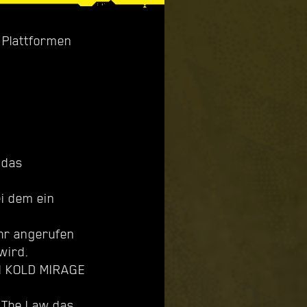
n Plattformen
 das
i dem ein
hr angerufen
wird.
nd KOLD MIRAGE
 The Law das