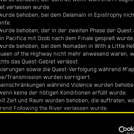
et verlassen wurde.
 wurde behoben, bei dem Delamain in Epistrophy nic
nte.
 wurde behoben, der in der zweiten Phase der Quest 
in Pacifica mit Ozob nach dem Finale gespielt wurde
 wurde behoben, bei dem Nomaden in With a Little He
Queen of the Highway nicht mehr anwesend waren, 
chts das Quest-Gebiet verlässt.
ierungen sowie die Quest-Verfolgung während M'ap
ine/Transmission wurden korrigiert.
einschränkungen während Violence wurden behoben
wenn keine der nötigen Konditionen erfüllt wurde.
it Zeit und Raum wurden behoben, die auftraten, w
rend Following the River verlassen wurde.
 wurde behoben, bei dem ein Gespräch mit Johnny i
tet, wenn das Hotel verlassen wurde.
 wurde behoben, bei dem der Quest-Fortschritt in Fo