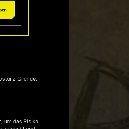
sen
ktive in
st-NPCs
 Absturz-Gründe.
, um das Risiko
her gemacht und