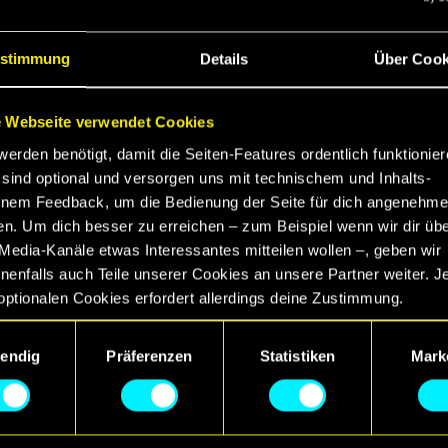
kiert wurde, wenn man das Quest-Gebiet vor Erklett
stimmung
Details
Über Cook
 wurde behoben, bei dem eine Quest-Bedingung nicht 
aum in Automatic Love zu schnell betreten wurde.
 Der Ripperdoc wurden behoben, durch die Jackie nic
 Webseite verwendet Cookies
werden benötigt, damit die Seiten-Features ordentlich funktionier
lerbehebungen bei Quests
sind optional und versorgen uns mit technischem und Inhalts-
nem Feedback, um die Bedienung der Seite für dich angenehme
en. Um dich besser zu erreichen – zum Beispiel wenn wir dir üb
Media-Kanäle etwas Interessantes mitteilen wollen –, geben wir
enfalls auch Teile unserer Cookies an unsere Partner weiter. J
optionalen Cookies erfordert allerdings deine Zustimmung.
w während des Craftings von Waffen wurde korrigier
ngsauswahl
etails zu unserer Nutzung von Cookies findest du unten im Menü
endig
Präferenzen
Statistiken
Mark
llungen“, wo du, falls gewünscht, auch alle Einstellungen rund 
ekturen
Cookies ändern kannst.