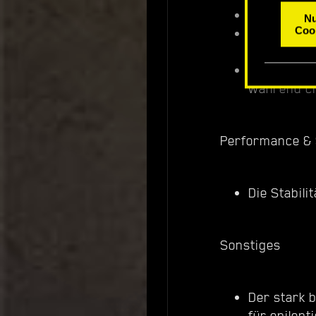
Plötzliche
Nu
Coo
Der Wechse
Fahrzeugen 
Fehler wur
während ci
Performance & S
Die Stabili
Sonstiges
Der stark 
für epilep