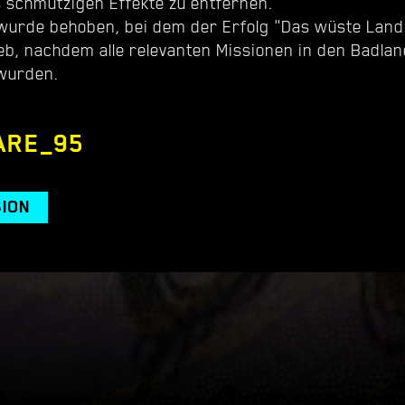
s schmutzigen Effekte zu entfernen.
 wurde behoben, bei dem der Erfolg "Das wüste Land
ieb, nachdem alle relevanten Missionen in den Badla
 wurden.
ARE_95
SION