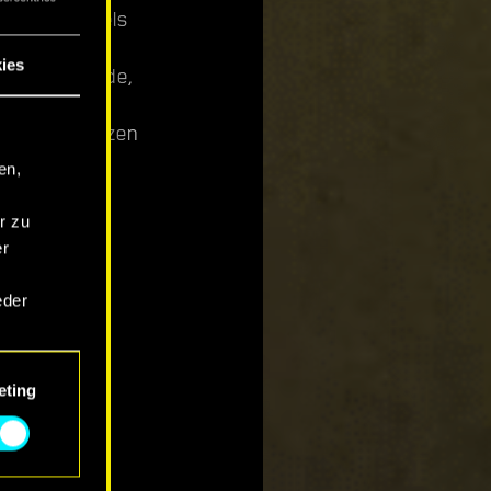
ern des Hügels
ies
erfüllt wurde,
ht still sitzen
en,
r zu
er
eder
t.
eting
um das