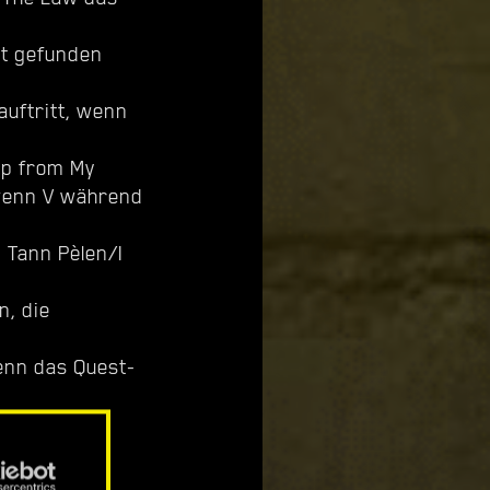
ht gefunden
auftritt, wenn
.
lp from My
wenn V während
 Tann Pèlen/I
, die
enn das Quest-
n Tapeworm
llowing the