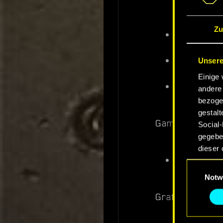
River bloc
verlässt.
Zu
Ein Fehler
wenn der R
Probleme in
Unsere
konnte.
Einige 
Andere Feh
andere 
bezoge
gestalt
Gameplay
Social-
gegeben
dieser 
Die Previe
Einwilligu
Alle D
Notw
„Einste
Grafische Korr
Thema 